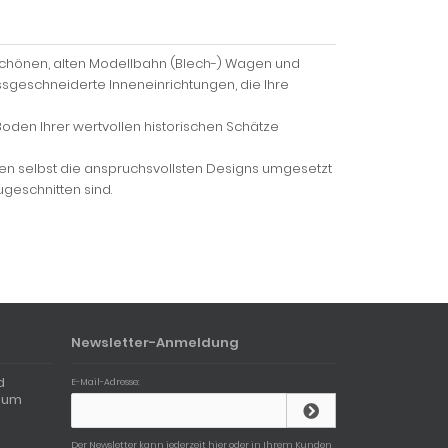
hönen, alten Modellbahn (Blech-) Wagen und
ssgeschneiderte Inneneinrichtungen, die Ihre
oden Ihrer wertvollen historischen Schätze
n selbst die anspruchsvollsten Designs umgesetzt
geschnitten sind.
Newsletter-Anmeldung
d
E-Mail-Adresse:
tum
n
Der Newsletter kann jederzeit hier oder in Ihrem Kunden