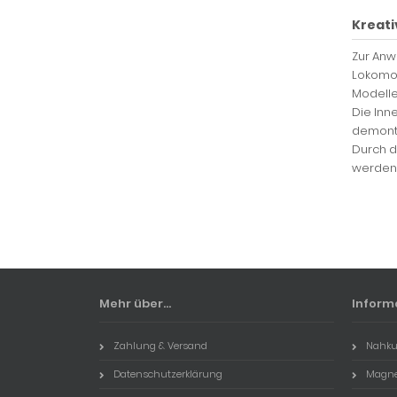
Kreat
Zur Anw
Lokomot
Modelle
Die Inn
demont
Durch d
werden,
Mehr über...
Inform
Zahlung & Versand
Nahku
Datenschutzerklärung
Magne