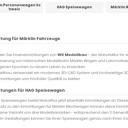
in Personenwagen Sc
HAG Speisewagen
Märklin 
hweiz
htung für Märklin Fahrzeuge
nden Sie Inneneinrichtungen von
WK Modellbau
– der Manufaktur für e
sierung von historischen Modellbahn Märklin Wagen und Lokomotiven! 
genen Epochen zu neuem Leben zu erwecken.
ellbau verwendet ein modernes 3D-CAD System und hochwertige 3D
nrichtungen von höchster Qualität zu bieten.
htungen für HAG Speisewagen
 Speisewagen bietet MobaPlus jetzt ebenfalls Einrichtungen an. Diese s
tz zu den Einrichtungen für Märklin Blechwagen können diese Einric
eine Vielzahl von drei Modellvarianten - entsprechend den 3 Generat
ch-Gestaltungen können Sie Ihren Speisewagen genau nach Ihren Vors