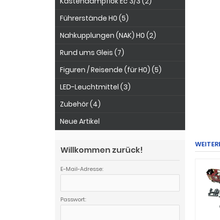
Kastendampflok Ec 3/3 (2)
Führerstände H0 (5)
Nahkupplungen (NAK) H0 (2)
Rund ums Gleis (7)
Figuren / Reisende (für H0) (5)
LED-Leuchtmittel (3)
Zubehör (4)
Neue Artikel
WEITER
Willkommen zurück!
E-Mail-Adresse:
Passwort: