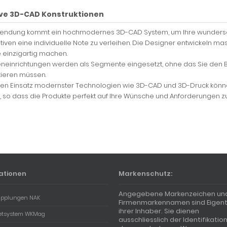
ive 3D-CAD Konstruktionen
endung kommt ein hochmodernes 3D-CAD System, um Ihre wundersc
iven eine individuelle Note zu verleihen. Die Designer entwickeln ma
 einzigartig machen.
eneinrichtungen werden als Segmente eingesetzt, ohne das Sie den B
ieren müssen.
en Einsatz modernster Technologien wie 3D-CAD und 3D-Druck könne
 so dass die Produkte perfekt auf Ihre Wünsche und Anforderungen zu
ationen
Markenschutz:
Angegebene Markenzeichen un
pplungen NAK
Firmenmarkennamen sind Eigen
ihrer Inhaber. Sie dienen
tsystem WKMag
ausschliesslich der Identifikatio