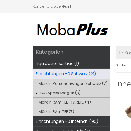
Kundengruppe:
Gast
Kategorien
Ko
Liquidationsartikel (1)
Startseite
Einrichtungen H0 Schweiz (21)
Inne
Märklin Personenwagen Schweiz (7)
HAG Speisewagen (3)
Märklin RAm TEE - FARBIG (4)
Märklin RAm TEE (7)
Einrichtungen H0 Internat. (90)