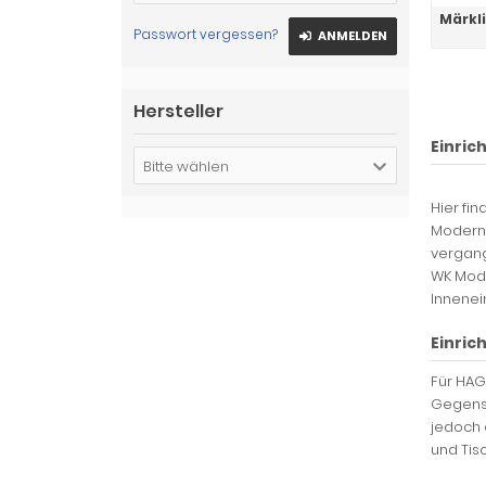
Märkl
Passwort vergessen?
ANMELDEN
Hersteller
Einric
Bitte wählen
Hier fi
Moderni
vergan
WK Mod
Innenei
Einric
Für HAG
Gegensa
jedoch 
und Tis