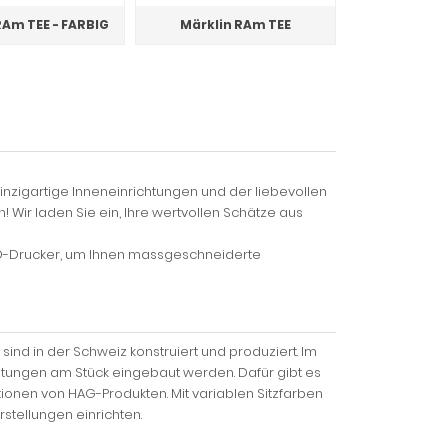
RAm TEE - FARBIG
Märklin RAm TEE
inzigartige Inneneinrichtungen und der liebevollen
Wir laden Sie ein, Ihre wertvollen Schätze aus
-Drucker, um Ihnen massgeschneiderte
ind in der Schweiz konstruiert und produziert. Im
htungen am Stück eingebaut werden. Dafür gibt es
ionen von HAG-Produkten. Mit variablen Sitzfarben
tellungen einrichten.